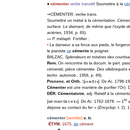
●
cémenter
verbe
transitif
Soumettre
à
la
cé
⇒
CÉMENTER
,
verbe
trans
.
Soumettre
un
métal
à
la
cémentation
.
Cémen
surface
.
Le
diamant
,
de
même
que
l
'
oxyde
d
aciéries
,
1934
,
p
.
65
).
—
P
.
métaph
.
Fortifier
:
•
Le
danseur
a
sa
force
aux
pieds
,
le
forgero
le
pianiste
se
cémente
le
poignet
.
BALZAC
,
Splendeurs
et
misères
des
courtis
Rem
.
On
rencontre
ds
la
docum
.
le
part
.
pas
cémenté
;
pièce
cémentée
.
Des
vilebrequins
techn
.
automob
.,
1956
,
p
.
49
).
Prononc
.
et
Orth
.
:
[
].
Ds
Ac
.
1798
-
19
Cémenter
est
une
manière
de
purifier
l
'
Or
).
DÉR
.
Cémentatoire
,
adj
.
Relatif
à
la
cémenta
re
[
sé
-
man
-
tà
-
].
Ds
Ac
.
1762
-
1878
.
—
1
a
dépose
au
contact
du
fer
» (
Encyclop
.
t
.
2
);
1
cémenter
[
semɑ̃te
]
v
.
tr
.
ÉTYM
.
1675
;
de
cément
.
❖