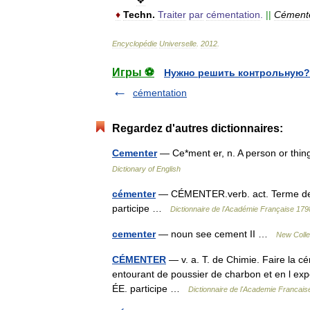
♦
Techn
.
Traiter
par
cémentation
.
||
Cément
Encyclopédie
Universelle
.
2012
.
Игры ⚽
Нужно решить контрольную?
cémentation
Regardez d'autres dictionnaires:
Cementer
— Ce*ment er, n. A person or thi
Dictionary of English
cémenter
— CÉMENTER.verb. act. Terme de Chi
participe …
Dictionnaire de l'Académie Française 179
cementer
— noun see cement II …
New Colle
CÉMENTER
— v. a. T. de Chimie. Faire la cé
entourant de poussier de charbon et en l e
ÉE. participe …
Dictionnaire de l'Academie Francais