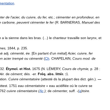
mentation
.
ter
de
l
'
acier
,
du
cuivre
,
du
fer
,
etc
.;
cémenter
en
profondeur
,
en
e
carbone
,
peuvent
cémenter
le
fer
(
R
.
BARNERIAS
,
Manuel
des
n
a
la
sienne
dans
les
bras
. (...)
le
chanteur
travaille
son
larynx
,
et
anes
,
1844
,
p
.
235
.
sé
adj
.
cémenté
,
ée
.
[
En
parlant
d
'
un
métal
]
Acier
,
cuivre
,
fer
en
acier
trempé
ou
cémenté
(
Ch
.
CHAPELAIN
,
Cours
mod
.
de
32
.
Étymol
.
et
Hist
.
1675
(
N
.
LÉMERY
,
Cours
de
chymie
,
p
.
28
:
Dér
.
de
cément
;
dés
.
-
er
.
Fréq
.
abs
.
littér
.
:
1
.
tion
.
Cuivre
cémentatoire
(
attesté
ds
la
plupart
des
dict
.
gén
.).
—
ttest
.
1751
eau
cémentatoire
«
eau
acidifiée
où
le
cuivre
se
762
cuivre
cémentatoire
(
Ac
.);
de
cémenter
,
suff
.
-(
a
)
toire
.