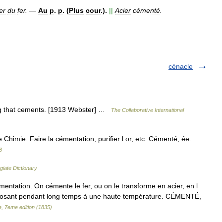
er
du
fer
.
—
Au
p
.
p
. (
Plus
cour
.).
||
Acier
cémenté
.
cénacle
ng that cements. [1913 Webster] …
The Collaborative International
mie. Faire la cémentation, purifier l or, etc. Cémenté, ée.
8
giate Dictionary
mentation. On cémente le fer, ou on le transforme en acier, en l
xposant pendant long temps à une haute température. CÉMENTÉ,
e, 7eme edition (1835)