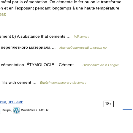
n métal par la cémentation. On cémente le fer ou on le transforme
bon et en l’exposant pendant longtemps à une haute température
1935)
cement b) A substance that cements …
Wiktionary
я переплётного материала …
Краткий толковый словарь по
 à la cémentation. ÉTYMOLOGIE Cément …
Dictionnaire de la Langue
 fills with cement …
English contemporary dictionary
ique
,
RÉCLAME
18+
Drupal,
WordPress, MODx.