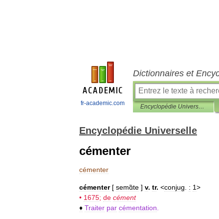
Dictionnaires et Ency
fr-academic.com
Encyclopédie Universelle
Encyclopédie Universelle
cémenter
cémenter
cémenter
[
semɑ̃te
]
v
.
tr
.
<
conjug
.
:
1
>
•
1675
;
de
cément
♦
Traiter
par
cémentation
.