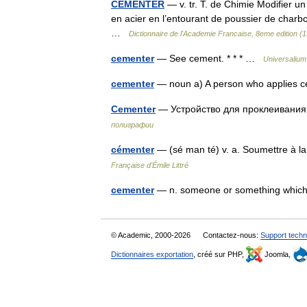
CÉMENTER
— v. tr. T. de Chimie Modifier u
en acier en l’entourant de poussier de char
…
Dictionnaire de l'Academie Francaise, 8eme edition (
cementer
— See cement. * * * …
Universalium
cementer
— noun a) A person who applies 
Cementer
— Устройство для проклеивани
полиграфии
cémenter
— (sé man té) v. a. Soumettre
Française d'Émile Littré
cementer
— n. someone or something which
© Academic, 2000-2026
Contactez-nous:
Support techn
Dictionnaires exportation
, créé sur PHP,
Joomla,